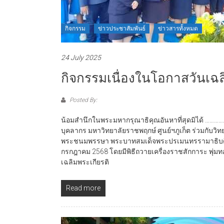
กิจกรรม
ข่าวประชาสัมพันธ์
ข่าวสารทั้งหมด
24 July 2025
กิจกรรมเนื่องในโอกาสวันเ
Posted By:
น้อมสำนึกในพระมหากรุณาธิคุณอันหาที่สุดมิได้ …………..
บุคลากร มหาวิทยาลัยราชพฤกษ์ ศูนย์ฯภูเก็ต ร่วมกับวิ
พระชนมพรรษา พระบาทสมเด็จพระปรเมนทรรามาธิบดีศรีส
กรกฎาคม 2568 โดยมีพิธีถวายเครื่องราชสักการะ พุ่มท
เฉลิมพระเกียรติ
Read more