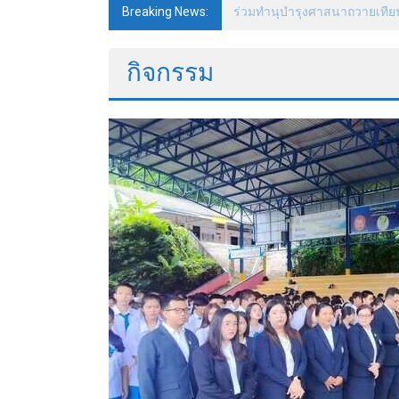
Breaking News:
พิธีถวายพระพรและพิธีรับเครื่
ภูเก็ต
มหาวิทยาลัย
กิจกรรม
ราชพฤกษ์
ศูนย์ฯ
ภูเก็ต