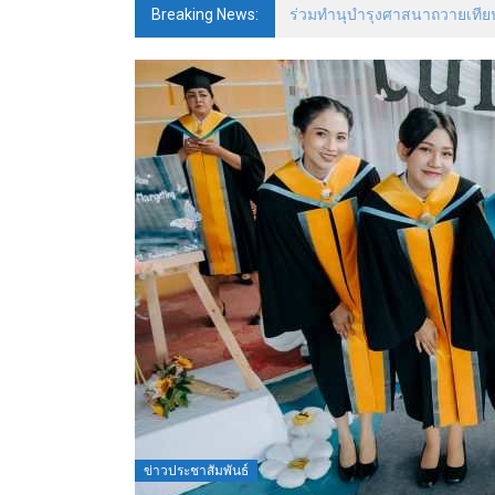
Breaking News:
พิธีถวายพระพรและพิธีรับเครื่
ภูเก็ต
มหาวิทยาลัย
ราชพฤกษ์
ศูนย์ฯ
ภูเก็ต
ข่าวประชาสัมพันธ์