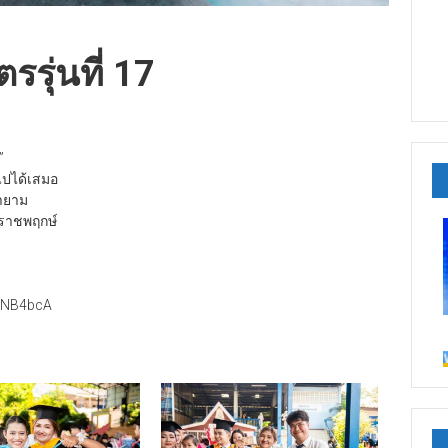
รุ่นที่ 17
”
ไปได้เสมอ
ายาม
อราชพฤกษ์
9ANB4bcA