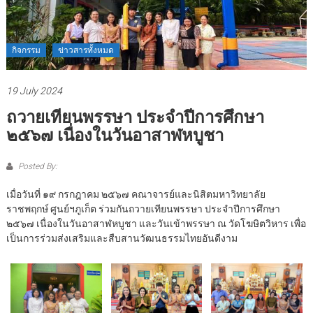
กิจกรรม
ข่าวสารทั้งหมด
19 July 2024
ถวายเทียนพรรษา ประจำปีการศึกษา
๒๕๖๗ เนื่องในวันอาสาฬหบูชา
Posted By:
เมื่อวันที่ ๑๙ กรกฎาคม ๒๕๖๗ คณาจารย์และนิสิตมหาวิทยาลัย
ราชพฤกษ์ ศูนย์ฯภูเก็ต ร่วมกันถวายเทียนพรรษา ประจำปีการศึกษา
๒๕๖๗ เนื่องในวันอาสาฬหบูชา และวันเข้าพรรษา ณ วัดโฆษิตวิหาร เพื่อ
เป็นการร่วมส่งเสริมและสืบสานวัฒนธรรมไทยอันดีงาม