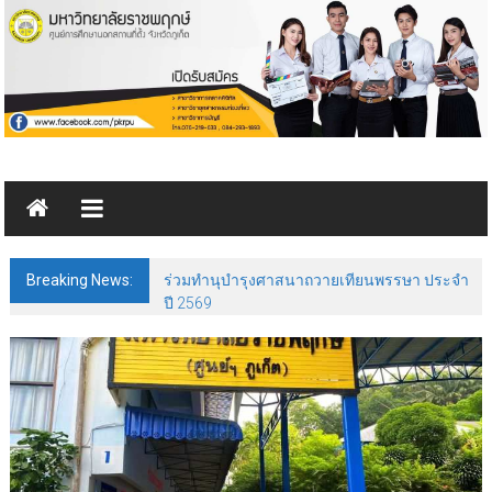
Skip
to
content
มหาวิทยาลัย
ราชพฤกษ์
ศูนย์ฯ
Breaking News:
ร่วมทำนุบำรุงศาสนาถวายเทียนพรรษา ประจำ
ภูเก็ต
ปี 2569
มหาวิทยาลัย
ราชพฤกษ์
ศูนย์ฯ
ภูเก็ต