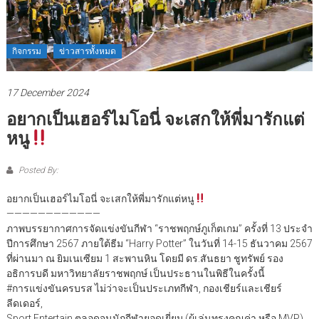
กิจกรรม
ข่าวสารทั้งหมด
17 December 2024
อยากเป็นเฮอร์ไมโอนี่ จะเสกให้พี่มารักแต่
หนู
Posted By:
อยากเป็นเฮอร์ไมโอนี่ จะเสกให้พี่มารักแต่หนู
————————————
ภาพบรรยากาศการจัดแข่งขันกีฬา “ราชพฤกษ์ภูเก็ตเกม” ครั้งที่ 13 ประจำ
ปีการศึกษา 2567 ภายใต้ธีม “Harry Potter” ในวันที่ 14-15 ธันวาคม 2567
ที่ผ่านมา ณ ยิมเนเซียม 1 สะพานหิน โดยมี ดร.สันธยา ชูทรัพย์ รอง
อธิการบดี มหาวิทยาลัยราชพฤกษ์ เป็นประธานในพิธีในครั้งนี้
#การแข่งขันครบรส ไม่ว่าจะเป็นประเภทกีฬา, กองเชียร์และเชียร์
ลีดเดอร์,
Sport Entertain ตลอดจนนักกีฬายอดเยี่ยม (ผู้เล่นทรงคุณค่า หรือ MVP)