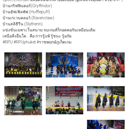
บ้านกริฟฟินดอร์(Gryffindor)
บ้านฮัฟเฟิลพัฟ (Hufflepuff)
บ้านเรเวนคลอว์ (Ravenclaw)
บ้านสลิธีรีน (Slytherin)
แข่งขันเฉพาะในสนาม จบเกมส์ก็กอดคอกันเหมือนเดิม
เหนือสิ่งอื่นใด….คือ การรู้แพ้ รู้ชนะ รู้อภัย
#RPU #RPUphuket #ราชพฤกษ์ภูเก็ตเกม