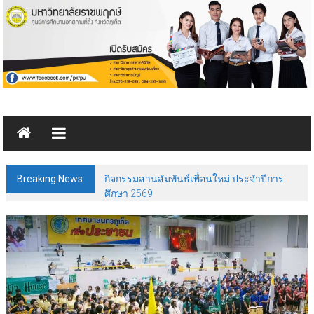
Skip
to
content
มหาวิทยาลัย
ราชพฤกษ์
ศูนย์ฯ
Breaking News:
กิจกรรมสานสัมพันธ์เพื่อนใหม่ ประจำปีการ
ภูเก็ต
ศึกษา 2569
มหาวิทยาลัย
ราชพฤกษ์
ศูนย์ฯ
ภูเก็ต